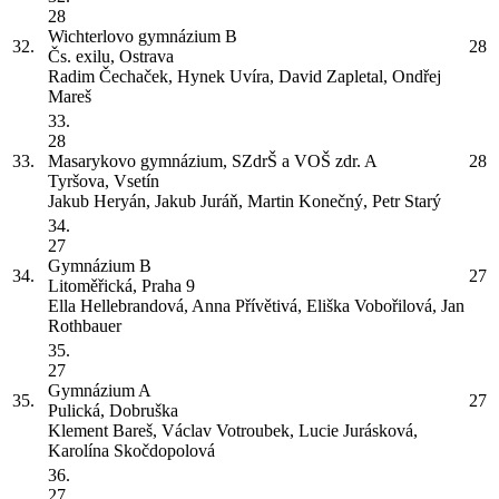
28
Wichterlovo gymnázium
B
32.
28
Čs. exilu, Ostrava
Radim Čechaček, Hynek Uvíra, David Zapletal, Ondřej
Mareš
33.
28
33.
Masarykovo gymnázium, SZdrŠ a VOŠ zdr.
A
28
Tyršova, Vsetín
Jakub Heryán, Jakub Juráň, Martin Konečný, Petr Starý
34.
27
Gymnázium
B
34.
27
Litoměřická, Praha 9
Ella Hellebrandová, Anna Přívětivá, Eliška Vobořilová, Jan
Rothbauer
35.
27
Gymnázium
A
35.
27
Pulická, Dobruška
Klement Bareš, Václav Votroubek, Lucie Jurásková,
Karolína Skočdopolová
36.
27