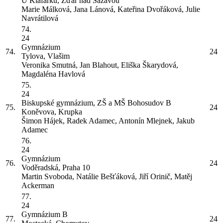
U Klafárku, Žďár nad Sázavou
Marie Málková, Jana Lánová, Kateřina Dvořáková, Julie
Navrátilová
74.
24
Gymnázium
74.
24
Tylova, Vlašim
Veronika Smutná, Jan Blahout, Eliška Škarydová,
Magdaléna Havlová
75.
24
Biskupské gymnázium, ZŠ a MŠ Bohosudov
B
75.
24
Koněvova, Krupka
Šimon Hájek, Radek Adamec, Antonín Mlejnek, Jakub
Adamec
76.
24
Gymnázium
76.
24
Voděradská, Praha 10
Martin Svoboda, Natálie Bešťáková, Jiří Orinič, Matěj
Ackerman
77.
24
Gymnázium
B
77.
24