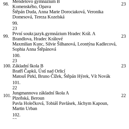
Mendelovo gymnázium
B
98.
23
Komenského, Opava
Štěpán Duda, Anna Marie Dorociaková, Veronika
Domesová, Tereza Kozelská
99.
23
První soukr.jazyk.gymnázium Hradec Král.
A
99.
23
Brandlova, Hradec Králové
Maxmilian Kunc, Silvie Šilhanová, Leontýna Kadlecová,
Sophia Anna Štěpánová
100.
23
100.
Základní škola
B
23
Bratří Čapků, Ústí nad Orlicí
Matouš Pirkl, Bruno Čížek, Štěpán Hýrek, Vít Novák
101.
22
Jungmannova základní škola
A
101.
22
Plzeňská, Beroun
Pavla Holečková, Tobiáš Pavlásek, Jáchym Kapoun,
Martin Urban
102.
22
102.
Gymnázium a SOŠ dr. Václava Šmejkala
22