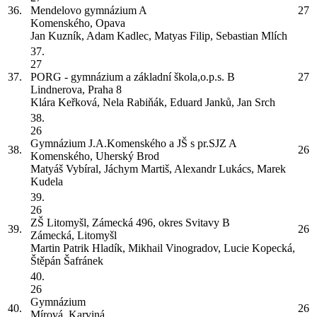
36.
Mendelovo gymnázium
A
27
Komenského, Opava
Jan Kuzník, Adam Kadlec, Matyas Filip, Sebastian Mlích
37.
27
37.
PORG - gymnázium a základní škola,o.p.s.
B
27
Lindnerova, Praha 8
Klára Keřková, Nela Rabiňák, Eduard Janků, Jan Srch
38.
26
Gymnázium J.A.Komenského a JŠ s pr.SJZ
A
38.
26
Komenského, Uherský Brod
Matyáš Vybíral, Jáchym Martiš, Alexandr Lukács, Marek
Kudela
39.
26
ZŠ Litomyšl, Zámecká 496, okres Svitavy
B
39.
26
Zámecká, Litomyšl
Martin Patrik Hladík, Mikhail Vinogradov, Lucie Kopecká,
Štěpán Šafránek
40.
26
Gymnázium
40.
26
Mírová, Karviná