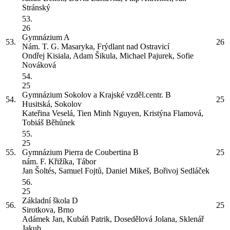
Stránský
53.
26
Gymnázium
A
53.
26
Nám. T. G. Masaryka, Frýdlant nad Ostravicí
Ondřej Kisiala, Adam Šikula, Michael Pajurek, Sofie
Nováková
54.
25
Gymnázium Sokolov a Krajské vzděl.centr.
B
54.
25
Husitská, Sokolov
Kateřina Veselá, Tien Minh Nguyen, Kristýna Flamová,
Tobiáš Běhůnek
55.
25
55.
Gymnázium Pierra de Coubertina
B
25
nám. F. Křižíka, Tábor
Jan Šoltés, Samuel Fojtů, Daniel Mikeš, Bořivoj Sedláček
56.
25
Základní škola
D
56.
25
Sirotkova, Brno
Adámek Jan, Kubáň Patrik, Dosedělová Jolana, Sklenář
Jakub