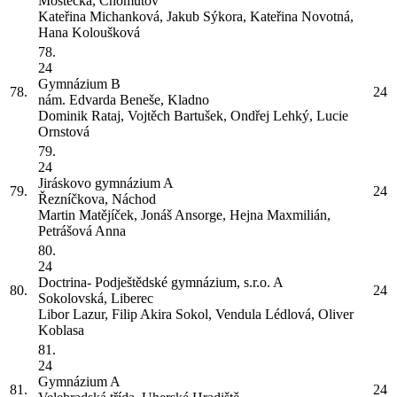
Mostecká, Chomutov
Kateřina Michanková, Jakub Sýkora, Kateřina Novotná,
Hana Koloušková
78.
24
Gymnázium
B
78.
24
nám. Edvarda Beneše, Kladno
Dominik Rataj, Vojtěch Bartušek, Ondřej Lehký, Lucie
Ornstová
79.
24
Jiráskovo gymnázium
A
79.
24
Řezníčkova, Náchod
Martin Matějíček, Jonáš Ansorge, Hejna Maxmilián,
Petrášová Anna
80.
24
Doctrina- Podještědské gymnázium, s.r.o.
A
80.
24
Sokolovská, Liberec
Libor Lazur, Filip Akira Sokol, Vendula Lédlová, Oliver
Koblasa
81.
24
Gymnázium
A
81.
24