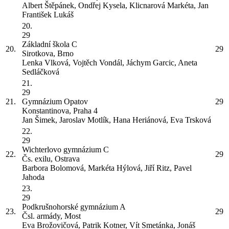
Albert Štěpánek, Ondřej Kysela, Klicnarová Markéta, Jan
František Lukáš
20.
29
Základní škola
C
20.
29
Sirotkova, Brno
Lenka Vlková, Vojtěch Vondál, Jáchym Garcic, Aneta
Sedláčková
21.
29
21.
Gymnázium Opatov
29
Konstantinova, Praha 4
Jan Šimek, Jaroslav Motlík, Hana Heriánová, Eva Trsková
22.
29
Wichterlovo gymnázium
C
22.
29
Čs. exilu, Ostrava
Barbora Bolomová, Markéta Hýlová, Jiří Ritz, Pavel
Jahoda
23.
29
Podkrušnohorské gymnázium
A
23.
29
Čsl. armády, Most
Eva Brožovičová, Patrik Kotner, Vít Smetánka, Jonáš