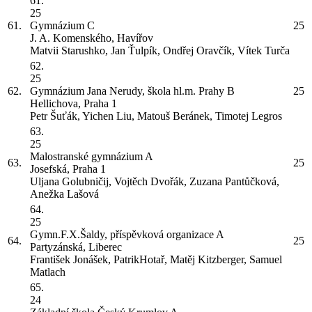
61.
25
61.
Gymnázium
C
25
J. A. Komenského, Havířov
Matvii Starushko, Jan Ťulpík, Ondřej Oravčík, Vítek Turča
62.
25
62.
Gymnázium Jana Nerudy, škola hl.m. Prahy
B
25
Hellichova, Praha 1
Petr Šuťák, Yichen Liu, Matouš Beránek, Timotej Legros
63.
25
Malostranské gymnázium
A
63.
25
Josefská, Praha 1
Uljana Golubničij, Vojtěch Dvořák, Zuzana Pantůčková,
Anežka Lašová
64.
25
Gymn.F.X.Šaldy, příspěvková organizace
A
64.
25
Partyzánská, Liberec
František Jonášek, PatrikHotař, Matěj Kitzberger, Samuel
Matlach
65.
24