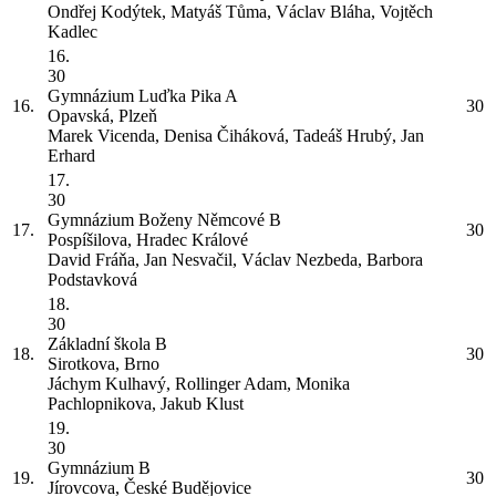
Ondřej Kodýtek, Matyáš Tůma, Václav Bláha, Vojtěch
Kadlec
16.
30
Gymnázium Luďka Pika
A
16.
30
Opavská, Plzeň
Marek Vicenda, Denisa Čiháková, Tadeáš Hrubý, Jan
Erhard
17.
30
Gymnázium Boženy Němcové
B
17.
30
Pospíšilova, Hradec Králové
David Fráňa, Jan Nesvačil, Václav Nezbeda, Barbora
Podstavková
18.
30
Základní škola
B
18.
30
Sirotkova, Brno
Jáchym Kulhavý, Rollinger Adam, Monika
Pachlopnikova, Jakub Klust
19.
30
Gymnázium
B
19.
30
Jírovcova, České Budějovice