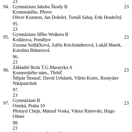
23
94.
Gymnázium Jakuba Škody
B
23
Komenského, Přerov
Oliver Kozmon, Jan Doležel, Tomáš Sahaj, Erik Hradečný
95.
23
Gymnázium Jiřího Wolkera
B
95.
23
Kollárova, Prostějov
Zuzana Sedláčková, Adéla Reichstädterová, Lukáš Marek,
Karolina Bittnerová
96.
23
Základní škola T.G.Masaryka
A
96.
23
Komenského nám., Třebíč
Štěpán Štourač, David Urbánek, Vilém Korec, Rostyslav
Nikipanchuk
97.
23
Gymnázium
B
97.
23
Omská, Praha 10
Přemysl Chejn, Matouš Voska, Viktor Ristovski, Hugo
Olmer
98.
23