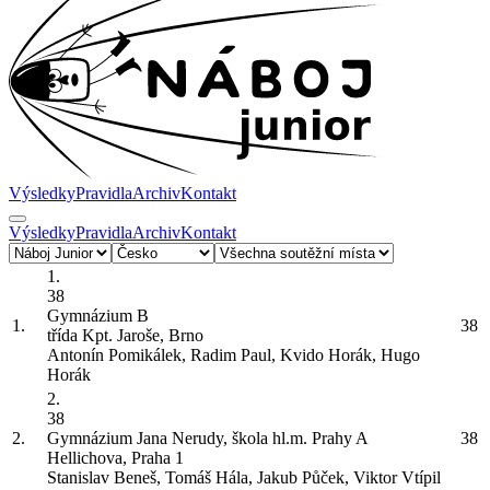
Výsledky
Pravidla
Archiv
Kontakt
Výsledky
Pravidla
Archiv
Kontakt
1.
38
Gymnázium
B
1.
38
třída Kpt. Jaroše, Brno
Antonín Pomikálek, Radim Paul, Kvido Horák, Hugo
Horák
2.
38
2.
Gymnázium Jana Nerudy, škola hl.m. Prahy
A
38
Hellichova, Praha 1
Stanislav Beneš, Tomáš Hála, Jakub Půček, Viktor Vtípil