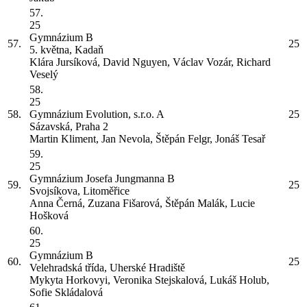
57.
25
Gymnázium
B
57.
25
5. května, Kadaň
Klára Jursíková, David Nguyen, Václav Vozár, Richard
Veselý
58.
25
58.
Gymnázium Evolution, s.r.o.
A
25
Sázavská, Praha 2
Martin Kliment, Jan Nevola, Štěpán Felgr, Jonáš Tesař
59.
25
Gymnázium Josefa Jungmanna
B
59.
25
Svojsíkova, Litoměřice
Anna Černá, Zuzana Fišarová, Štěpán Malák, Lucie
Hošková
60.
25
Gymnázium
B
60.
25
Velehradská třída, Uherské Hradiště
Mykyta Horkovyi, Veronika Stejskalová, Lukáš Holub,
Sofie Skládalová