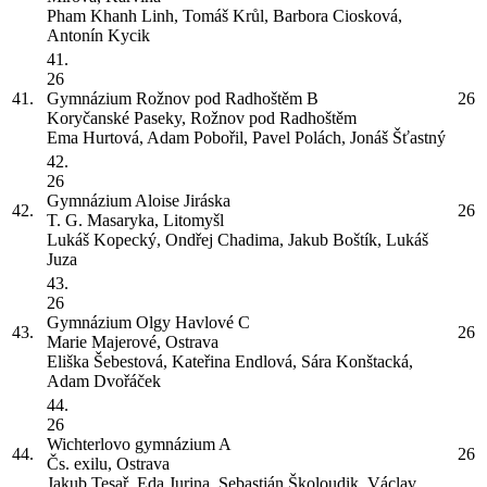
Pham Khanh Linh, Tomáš Krůl, Barbora Ciosková,
Antonín Kycik
41.
26
41.
Gymnázium Rožnov pod Radhoštěm
B
26
Koryčanské Paseky, Rožnov pod Radhoštěm
Ema Hurtová, Adam Pobořil, Pavel Polách, Jonáš Šťastný
42.
26
Gymnázium Aloise Jiráska
42.
26
T. G. Masaryka, Litomyšl
Lukáš Kopecký, Ondřej Chadima, Jakub Boštík, Lukáš
Juza
43.
26
Gymnázium Olgy Havlové
C
43.
26
Marie Majerové, Ostrava
Eliška Šebestová, Kateřina Endlová, Sára Konštacká,
Adam Dvořáček
44.
26
Wichterlovo gymnázium
A
44.
26
Čs. exilu, Ostrava
Jakub Tesař, Eda Jurina, Sebastián Školoudik, Václav