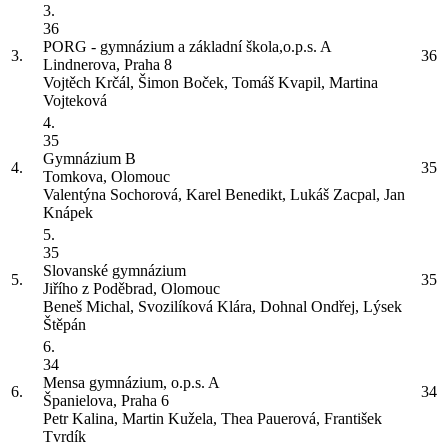
3.
36
PORG - gymnázium a základní škola,o.p.s.
A
3.
36
Lindnerova, Praha 8
Vojtěch Krčál, Šimon Boček, Tomáš Kvapil, Martina
Vojteková
4.
35
Gymnázium
B
4.
35
Tomkova, Olomouc
Valentýna Sochorová, Karel Benedikt, Lukáš Zacpal, Jan
Knápek
5.
35
Slovanské gymnázium
5.
35
Jiřího z Poděbrad, Olomouc
Beneš Michal, Svozilíková Klára, Dohnal Ondřej, Lýsek
Štěpán
6.
34
Mensa gymnázium, o.p.s.
A
6.
34
Španielova, Praha 6
Petr Kalina, Martin Kužela, Thea Pauerová, František
Tvrdík