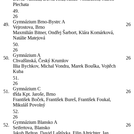
Plechata
49.
26
Gymnázium Brno-Bystrc
A
49.
26
Vejrostova, Brno
Maxmilián Bitner, Ondřej Šarbort, Klára Komárková,
Natálie Matejová
50.
26
Gymnázium
A
50.
26
Chvalšinská, Český Krumlov
Illia Bychkov, Michal Vondra, Marek Bouška, Vojtěch
Kuba
51.
26
Gymnázium
C
51.
26
třída Kpt. Jaroše, Brno
František Boček, František Bureš, František Foukal,
Mikuláš Povolný
52.
26
Gymnázium Blansko
A
52.
26
Seifertova, Blansko
Jakub Belton, David Laštůvka, Filip Altrichter, Jan