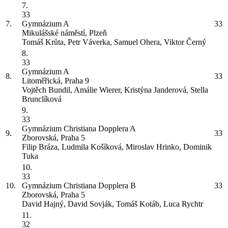
7.
33
7.
Gymnázium
A
33
Mikulášské náměstí, Plzeň
Tomáš Krůta, Petr Váverka, Samuel Ohera, Viktor Černý
8.
33
Gymnázium
A
8.
33
Litoměřická, Praha 9
Vojtěch Bundil, Amálie Wierer, Kristýna Janderová, Stella
Brunclíková
9.
33
Gymnázium Christiana Dopplera
A
9.
33
Zborovská, Praha 5
Filip Bráza, Ludmila Košíková, Miroslav Hrinko, Dominik
Tuka
10.
33
10.
Gymnázium Christiana Dopplera
B
33
Zborovská, Praha 5
David Hajný, David Sovják, Tomáš Kotáb, Luca Rychtr
11.
32