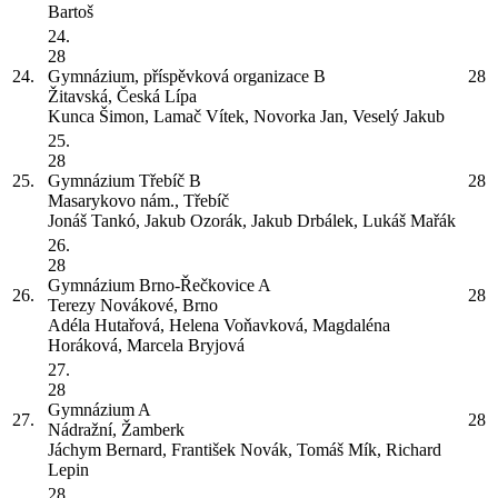
Bartoš
24.
28
24.
Gymnázium, příspěvková organizace
B
28
Žitavská, Česká Lípa
Kunca Šimon, Lamač Vítek, Novorka Jan, Veselý Jakub
25.
28
25.
Gymnázium Třebíč
B
28
Masarykovo nám., Třebíč
Jonáš Tankó, Jakub Ozorák, Jakub Drbálek, Lukáš Mařák
26.
28
Gymnázium Brno-Řečkovice
A
26.
28
Terezy Novákové, Brno
Adéla Hutařová, Helena Voňavková, Magdaléna
Horáková, Marcela Bryjová
27.
28
Gymnázium
A
27.
28
Nádražní, Žamberk
Jáchym Bernard, František Novák, Tomáš Mík, Richard
Lepin
28.