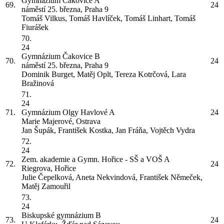
Gymnázium Čakovice
A
69.
24
náměstí 25. března, Praha 9
Tomáš Vilkus, Tomáš Havlíček, Tomáš Linhart, Tomáš
Fiurášek
70.
24
Gymnázium Čakovice
B
70.
24
náměstí 25. března, Praha 9
Dominik Burget, Matěj Oplt, Tereza Kotrčová, Lara
Bražinová
71.
24
71.
Gymnázium Olgy Havlové
A
24
Marie Majerové, Ostrava
Jan Šupák, František Kostka, Jan Fráňa, Vojtěch Vydra
72.
24
Zem. akademie a Gymn. Hořice - SŠ a VOŠ
A
72.
24
Riegrova, Hořice
Julie Čepelková, Aneta Nekvindová, František Němeček,
Matěj Zamouřil
73.
24
Biskupské gymnázium
B
73.
24