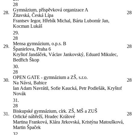
28
Gymnázium, příspěvková organizace
A
28.
28
Žitavská, Česká Lípa
Frantsev Iegor, Hřebík Michal, Bárta Lubomír Jan,
Kocman Lukáš
29.
28
Mensa gymnázium, o.p.s.
B
29.
28
Španielova, Praha 6
Kryštof Jandáček, Václav Jankovský, Eduard Mikulec,
Bedřich Škop
30.
28
OPEN GATE - gymnázium a ZŠ, s.r.o.
30.
28
Na Návsi, Babice
Ian Adam Navrátil, Sofie Kaucká, Petr Podlešák, Kryštof
Novák
31.
28
Biskupské gymnázium, círk. ZŠ, MŠ a ZUŠ
31.
28
Orlické nábřeží, Hradec Králové
Martina Franková, Klára Jirkovská, Kristýna Matoušková,
Martin Špaček
32.