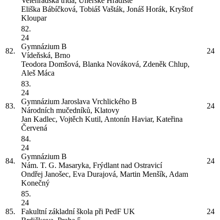
Velehradská třída, Uherské Hradiště
Eliška Bábíčková, Tobiáš Vašták, Jonáš Horák, Kryštof
Kloupar
82.
24
Gymnázium
B
82.
24
Vídeňská, Brno
Teodora Domšová, Blanka Nováková, Zdeněk Chlup,
Aleš Máca
83.
24
Gymnázium Jaroslava Vrchlického
B
83.
24
Národních mučedníků, Klatovy
Jan Kadlec, Vojtěch Kutil, Antonín Haviar, Kateřina
Červená
84.
24
Gymnázium
B
84.
24
Nám. T. G. Masaryka, Frýdlant nad Ostravicí
Ondřej Janošec, Eva Durajová, Martin Menšík, Adam
Konečný
85.
24
85.
Fakultní základní škola při PedF UK
24