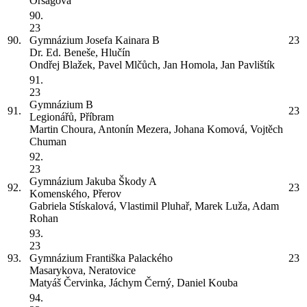
Orságová
90.
23
90.
Gymnázium Josefa Kainara
B
23
Dr. Ed. Beneše, Hlučín
Ondřej Blažek, Pavel Mlčůch, Jan Homola, Jan Pavlištík
91.
23
Gymnázium
B
91.
23
Legionářů, Příbram
Martin Choura, Antonín Mezera, Johana Komová, Vojtěch
Chuman
92.
23
Gymnázium Jakuba Škody
A
92.
23
Komenského, Přerov
Gabriela Stískalová, Vlastimil Pluhař, Marek Luža, Adam
Rohan
93.
23
93.
Gymnázium Františka Palackého
23
Masarykova, Neratovice
Matyáš Červinka, Jáchym Černý, Daniel Kouba
94.