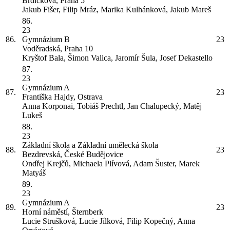
Brdičkova, Praha 5
Jakub Fišer, Filip Mráz, Marika Kulhánková, Jakub Mareš
86.
23
86.
Gymnázium
B
23
Voděradská, Praha 10
Kryštof Bala, Šimon Valica, Jaromír Šula, Josef Dekastello
87.
23
Gymnázium
A
87.
23
Františka Hajdy, Ostrava
Anna Korponai, Tobiáš Prechtl, Jan Chalupecký, Matěj
Lukeš
88.
23
Základní škola a Základní umělecká škola
88.
23
Bezdrevská, České Budějovice
Ondřej Krejčů, Michaela Plívová, Adam Šuster, Marek
Matyáš
89.
23
Gymnázium
A
89.
23
Horní náměstí, Šternberk
Lucie Strušková, Lucie Jílková, Filip Kopečný, Anna