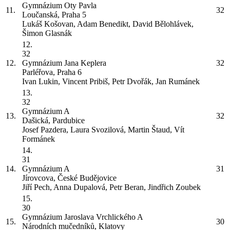
Gymnázium Oty Pavla
11.
32
Loučanská, Praha 5
Lukáš Košovan, Adam Benedikt, David Bělohlávek,
Šimon Glasnák
12.
32
12.
Gymnázium Jana Keplera
32
Parléřova, Praha 6
Ivan Lukin, Vincent Pribiš, Petr Dvořák, Jan Rumánek
13.
32
Gymnázium
A
13.
32
Dašická, Pardubice
Josef Pazdera, Laura Svozilová, Martin Štaud, Vít
Formánek
14.
31
14.
Gymnázium
A
31
Jírovcova, České Budějovice
Jiří Pech, Anna Dupalová, Petr Beran, Jindřich Zoubek
15.
30
Gymnázium Jaroslava Vrchlického
A
15.
30
Národních mučedníků, Klatovy