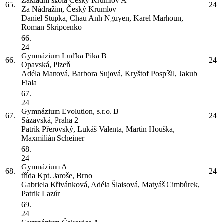
Základní škola Český Krumlov
A
65.
24
Za Nádražím, Český Krumlov
Daniel Stupka, Chau Anh Nguyen, Karel Marhoun,
Roman Skripcenko
66.
24
Gymnázium Luďka Pika
B
66.
24
Opavská, Plzeň
Adéla Manová, Barbora Sujová, Kryštof Pospíšil, Jakub
Fiala
67.
24
Gymnázium Evolution, s.r.o.
B
67.
24
Sázavská, Praha 2
Patrik Přerovský, Lukáš Valenta, Martin Houška,
Maxmilián Scheiner
68.
24
Gymnázium
A
68.
24
třída Kpt. Jaroše, Brno
Gabriela Křivánková, Adéla Šlaisová, Matyáš Cimbůrek,
Patrik Lazúr
69.
24