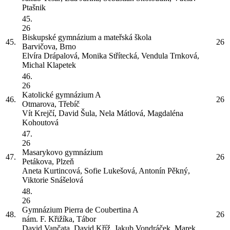
Ptašnik
45.
26
Biskupské gymnázium a mateřská škola
45.
26
Barvičova, Brno
Elvíra Drápalová, Monika Střítecká, Vendula Trnková,
Michal Klapetek
46.
26
Katolické gymnázium
A
46.
26
Otmarova, Třebíč
Vít Krejčí, David Šula, Nela Mátlová, Magdaléna
Kohoutová
47.
26
Masarykovo gymnázium
47.
26
Petákova, Plzeň
Aneta Kurtincová, Sofie Lukešová, Antonín Pěkný,
Viktorie Snášelová
48.
26
Gymnázium Pierra de Coubertina
A
48.
26
nám. F. Křižíka, Tábor
David Vančata, David Kříž, Jakub Vondráček, Marek