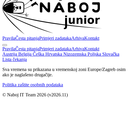
Pravila
Česta pitanja
Primjeri zadataka
Arhiva
Kontakt
Pravila
Česta pitanja
Primjeri zadataka
Arhiva
Kontakt
Austrija
Belgija
Češka
Hrvatska
Nizozemska
Poljska
Slovačka
Lista čekanja
Sva vremena su prikazana u vremenskoj zoni Europe/Zagreb osim
ako je naglašeno drugačije.
Politika zaštite osobnih podataka
© Naboj IT Team 2026
(v2026.11)